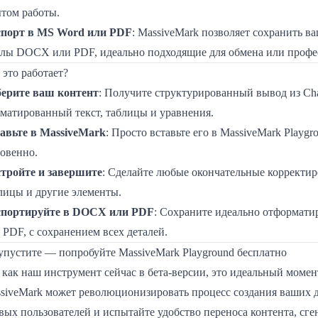
том работы.
порт в MS Word или PDF
: MassiveMark позволяет сохранить 
лы DOCX или PDF, идеально подходящие для обмена или профе
 это работает?
ерите ваш контент
: Получите структурированный вывод из Ch
матированный текст, таблицы и уравнения.
авьте в MassiveMark
: Просто вставьте его в MassiveMark Playg
овенно.
тройте и завершите
: Сделайте любые окончательные корректиро
лицы и другие элементы.
спортируйте в DOCX или PDF
: Сохраните идеально отформати
 PDF, с сохранением всех деталей.
упустите — попробуйте MassiveMark Playground бесплатно
 как наш инструмент сейчас в бета-версии, это идеальный момент
siveMark может революционизировать процесс создания ваших 
вых пользователей и испытайте удобство переноса контента, сг