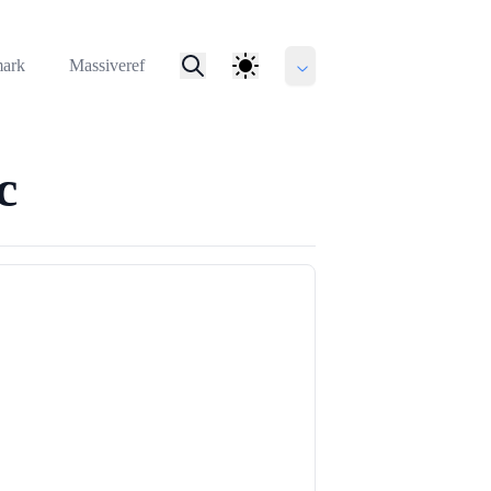
mark
Massiveref
c