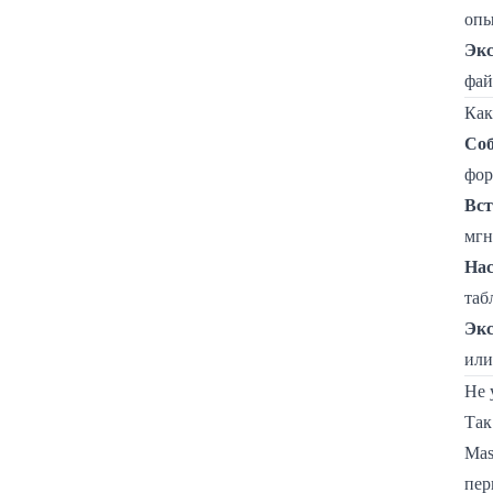
опы
Экс
фай
Как
Соб
фор
Вст
мгн
Нас
таб
Эк
или
Не 
Так
Mas
пер