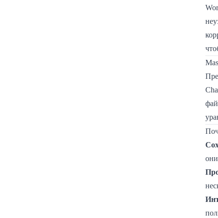
Wor
неу
кор
что
Mas
Пре
Cha
фай
ура
Поч
Сох
они
Про
нес
Инт
пол