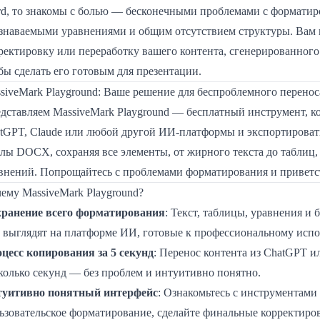
d, то знакомы с болью — бесконечными проблемами с форматир
знаваемыми уравнениями и общим отсутствием структуры. Вам 
ректировку или переработку вашего контента, сгенерированного
бы сделать его готовым для презентации.
siveMark Playground: Ваше решение для беспроблемного перено
дставляем MassiveMark Playground — бесплатный инструмент, ко
tGPT, Claude или любой другой ИИ-платформы и экспортироват
лы DOCX, сохраняя все элементы, от жирного текста до таблиц,
внений. Попрощайтесь с проблемами форматирования и приветст
ему MassiveMark Playground?
ранение всего форматирования
: Текст, таблицы, уравнения и 
 выглядят на платформе ИИ, готовые к профессиональному исп
цесс копирования за 5 секунд
: Перенос контента из ChatGPT и
колько секунд — без проблем и интуитивно понятно.
уитивно понятный интерфейс
: Ознакомьтесь с инструментами
ьзовательское форматирование, сделайте финальные корректиро