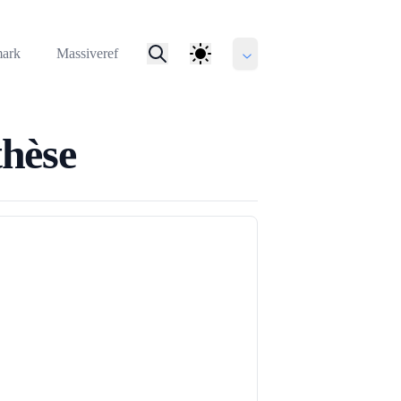
mark
Massiveref
thèse