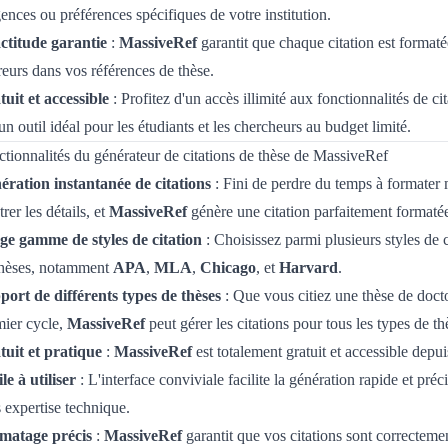
ences ou préférences spécifiques de votre institution.
ctitude garantie
:
MassiveRef
garantit que chaque citation est formaté
reurs dans vos références de thèse.
uit et accessible
: Profitez d'un accès illimité aux fonctionnalités de ci
 un outil idéal pour les étudiants et les chercheurs au budget limité.
tionnalités du générateur de citations de thèse de MassiveRef
ération instantanée de citations
: Fini de perdre du temps à formater m
trer les détails, et
MassiveRef
génère une citation parfaitement formaté
ge gamme de styles de citation
: Choisissez parmi plusieurs styles de 
thèses, notamment
APA
,
MLA
,
Chicago
, et
Harvard
.
port de différents types de thèses
: Que vous citiez une thèse de docto
mier cycle,
MassiveRef
peut gérer les citations pour tous les types de 
tuit et pratique
:
MassiveRef
est totalement gratuit et accessible depui
le à utiliser
: L'interface conviviale facilite la génération rapide et préc
 expertise technique.
matage précis
:
MassiveRef
garantit que vos citations sont correcteme