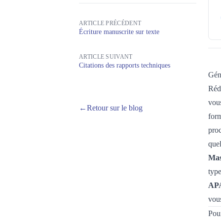
ARTICLE PRÉCÉDENT
Écriture manuscrite sur texte
ARTICLE SUIVANT
Citations des rapports techniques
Géné
Rédi
vous
←
Retour sur le blog
form
proc
quel
Mas
typ
AP
vous
Pour