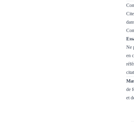
Comm
Cite
dans
Com
Ess
Ne p
en c
réfé
cita
Mas
de f
et d