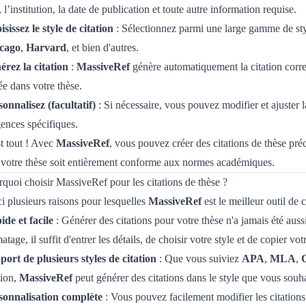
e, l’institution, la date de publication et toute autre information requise.
sissez le style de citation
: Sélectionnez parmi une large gamme de sty
cago
,
Harvard
, et bien d'autres.
érez la citation
:
MassiveRef
génère automatiquement la citation correct
ée dans votre thèse.
onnalisez (facultatif)
: Si nécessaire, vous pouvez modifier et ajuster 
ences spécifiques.
t tout ! Avec
MassiveRef
, vous pouvez créer des citations de thèse préc
 votre thèse soit entièrement conforme aux normes académiques.
quoi choisir MassiveRef pour les citations de thèse ?
i plusieurs raisons pour lesquelles
MassiveRef
est le meilleur outil de c
de et facile
: Générer des citations pour votre thèse n'a jamais été auss
atage, il suffit d'entrer les détails, de choisir votre style et de copier votr
port de plusieurs styles de citation
: Que vous suiviez
APA
,
MLA
,
tion,
MassiveRef
peut générer des citations dans le style que vous souha
sonnalisation complète
: Vous pouvez facilement modifier les citations 