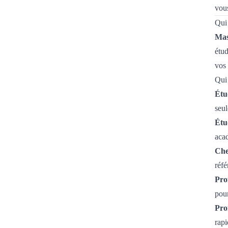
vous
Qui 
Mas
étud
vos 
Qui 
Étu
seu
Étu
aca
Che
réf
Pro
pour
Pro
rapi