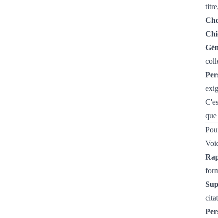
titr
Choi
Chi
Gén
coll
Pers
exig
C'es
que
Pour
Voic
Rapi
form
Sup
cita
Per