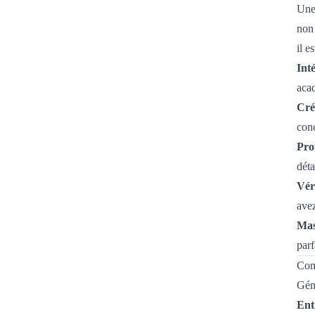
Une 
non 
il e
Int
acad
Cré
conc
Pro
déta
Vér
avez
Mas
parf
Com
Géné
Ent