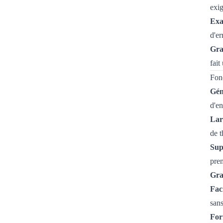
exig
Exa
d'er
Grat
fait
Fonc
Gén
d'en
Lar
de 
Sup
pre
Gra
Faci
sans
For