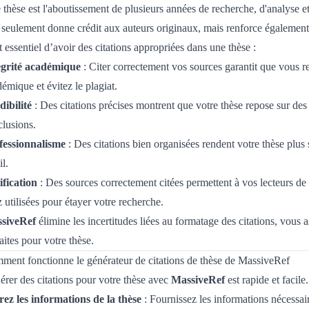
thèse est l'aboutissement de plusieurs années de recherche, d'analyse e
seulement donne crédit aux auteurs originaux, mais renforce également l
st essentiel d’avoir des citations appropriées dans une thèse :
égrité académique
: Citer correctement vos sources garantit que vous re
émique et évitez le plagiat.
dibilité
: Des citations précises montrent que votre thèse repose sur des 
lusions.
fessionnalisme
: Des citations bien organisées rendent votre thèse plus
il.
ification
: Des sources correctement citées permettent à vos lecteurs de v
 utilisées pour étayer votre recherche.
siveRef
élimine les incertitudes liées au formatage des citations, vous a
aites pour votre thèse.
ment fonctionne le générateur de citations de thèse de MassiveRef
rer des citations pour votre thèse avec
MassiveRef
est rapide et facil
rez les informations de la thèse
: Fournissez les informations nécessaire