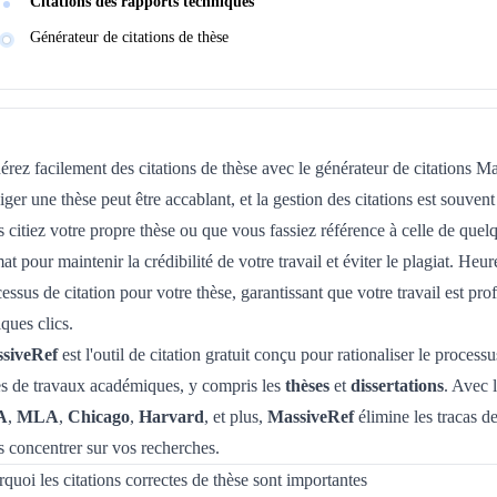
Citations des rapports techniques
Générateur de citations de thèse
rez facilement des citations de thèse avec le générateur de citations M
ger une thèse peut être accablant, et la gestion des citations est souve
 citiez votre propre thèse ou que vous fassiez référence à celle de quelqu
at pour maintenir la crédibilité de votre travail et éviter le plagiat. He
essus de citation pour votre thèse, garantissant que votre travail est pr
ques clics.
siveRef
est l'outil de citation gratuit conçu pour rationaliser le process
es de travaux académiques, y compris les
thèses
et
dissertations
. Avec 
A
,
MLA
,
Chicago
,
Harvard
, et plus,
MassiveRef
élimine les tracas de
 concentrer sur vos recherches.
quoi les citations correctes de thèse sont importantes