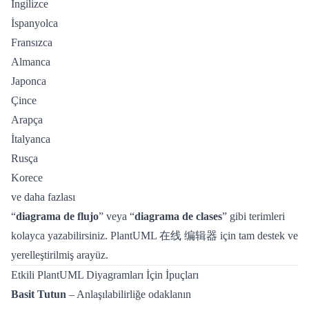
İngilizce
İspanyolca
Fransızca
Almanca
Japonca
Çince
Arapça
İtalyanca
Rusça
Korece
ve daha fazlası
“
diagrama de flujo
” veya “
diagrama de clases
” gibi terimleri
kolayca yazabilirsiniz. PlantUML 在线 编辑器 için tam destek ve
yerelleştirilmiş arayüz.
Etkili PlantUML Diyagramları İçin İpuçları
Basit Tutun
– Anlaşılabilirliğe odaklanın