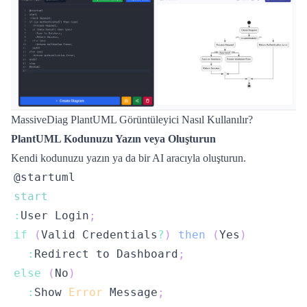
MassiveDiag PlantUML Görüntüleyici Nasıl Kullanılır?
PlantUML Kodunuzu Yazın veya Oluşturun
Kendi kodunuzu yazın ya da bir AI aracıyla oluşturun.
start
:
User
Login
;
if
(
Valid
Credentials
?
)
then
(
Yes
)
:
Redirect
 to 
Dashboard
;
else
(
No
)
:
Show
Error
Message
;