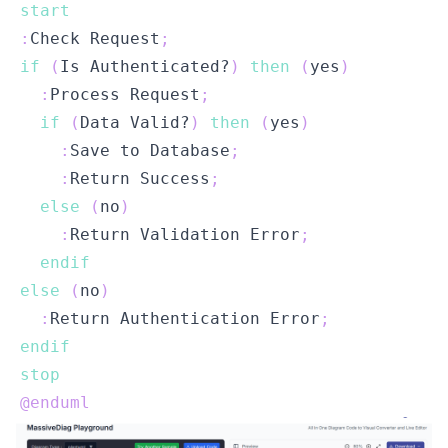
start
:
Check Request
;
if
(
Is Authenticated?
)
then
(
yes
)
:
Process Request
;
if
(
Data Valid?
)
then
(
yes
)
:
Save to Database
;
:
Return Success
;
else
(
no
)
:
Return Validation Error
;
endif
else
(
no
)
:
Return Authentication Error
;
endif
stop
@enduml