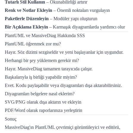
Tutarlı Stil Kullanın
– Okunabilirliği artırır
Renk ve Notlar Ekleyin
– Önemli noktaları vurgulayın
Paketlerle Düzenleyin
– Modüler yapı oluşturun
Bir Açıklama Ekleyin
– Karmaşık diyagramlarda yardımcı olur
PlantUML ve MassiveDiag Hakkında SSS
PlantUML öğrenmek zor mu?
Hayır. Söz dizimi sezgiseldir ve yeni başlayanlar için uygundur.
Herhangi bir şey yüklemem gerekir mi?
Hayır. MassiveDiag tamamen tarayıcıda çalışır.
Başkalarıyla iş birliği yapabilir miyim?
Evet. Kodu paylaşabilir veya diyagramları dışa aktarabilirsiniz.
Diyagramları belgelere nasıl eklerim?
SVG/PNG olarak dışa aktarın ve ekleyin
PDF/Word olarak raporlarınıza yerleştirin
Sonuç
MassiveDiag'ın PlantUML çevrimiçi görüntüleyici ve editörü,