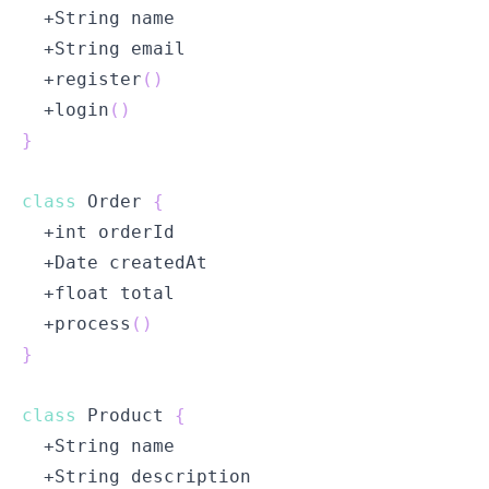
  +register
(
)
  +login
(
)
}
class
 Order 
{
  +process
(
)
}
class
 Product 
{