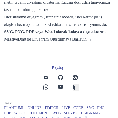
metin tabanlı diyagram oluşturma gücünü doğrudan tarayıcınıza
taşır — kurulum gerekmez.
İster sıralama diyagramı, ister sınıf modeli, ister karmaşık iş
akışları hazırlayın, canlı kod editörümüz her zaman yanınızda.
SVG, PNG, PDF veya Word olarak kolayca dışa aktarın.
MassiveDiag ile Diyagram Oluşturmaya Başlayın →
Paylaş
mail
github
reddit
whatsapp
youtube
TAGS
PLANTUML
ONLINE
EDITOR
LIVE
CODE
SVG
PNG
PDF
WORD
DOCUMENT
WEB
SERVER
DIAGRAMA