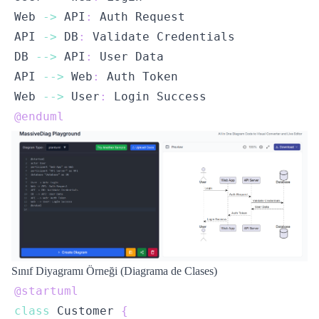
Web 
->
 API
:
API 
->
 DB
:
DB 
-->
 API
:
API 
-->
 Web
:
Web 
-->
 User
:
@enduml
Sınıf Diyagramı Örneği (Diagrama de Clases)
@startuml
class
 Customer 
{