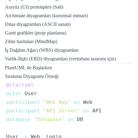
Arayüz (UI) prototipleri (Salt)
Archimate diyagramları (kurumsal mimari)
Ditaa diyagramları (ASCII sanatı)
Gantt grafikler (proje planlama)
Zihin haritaları (MindMap)
İş Dağılım Ağacı (WBS) diyagramları
Varlık-İlişki (ERD) diyagramları (veritabanı tasarımı için)
PlantUML ile Başlarken
Sıralama Diyagramı Örneği
@startuml
actor
participant
"Web App"
as
participant
"API Server"
as
database
"Database"
as
User 
->
 Web
: