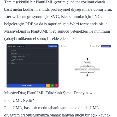
Tam teşekküllü bir PlantUML çevrimiçi editör çözümü olarak,
basit metin kodlarını anında profesyonel diyagramlara dönüştürür.
İster web entegrasyonu için SVG, ister sunumlar için PNG,
belgeler için PDF ya da iş raporları için Word formatında olsun,
MassiveDiag'ın PlantUML web sunucu yetenekleri ile minimum
çabayla mükemmel sonuçlar elde edersiniz.
MassiveDiag PlantUML Editörünü Şimdi Deneyin →
PlantUML Nedir?
PlantUML, basit bir metin tabanlı tanımlama dili ile UML
diyagramları oluşturmanıza olanak tanıyan güçlü bir açık kaynak