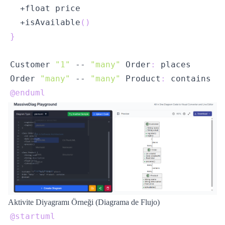
  +isAvailable
(
)
}
Customer 
"1"
 -- 
"many"
 Order
:
Order 
"many"
 -- 
"many"
 Product
:
@enduml
Aktivite Diyagramı Örneği (Diagrama de Flujo)
@startuml