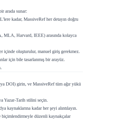
ir arada sunar:
URL'lere kadar, MassiveRef her detayın doğru
(APA, MLA, Harvard, IEEE) arasında kolayca
ler içinde oluşturulur, manuel giriş gerekmez.
nlar için bile tasarlanmış bir arayüz.
.
eya DOI) girin, ve MassiveRef tüm ağır yükü
 Yazar-Tarih stilini seçin.
ya kaynaklarına kadar her şeyi alıntılayın.
ve biçimlendirmeyle düzenli kaynakçalar