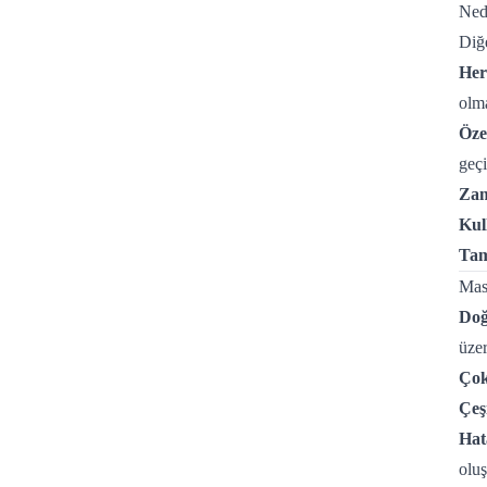
Ned
Diğe
Her
olma
Özel
geçi
Zam
Kul
Tam
Mas
Doğ
üzer
Çok
Çeş
Hat
oluş