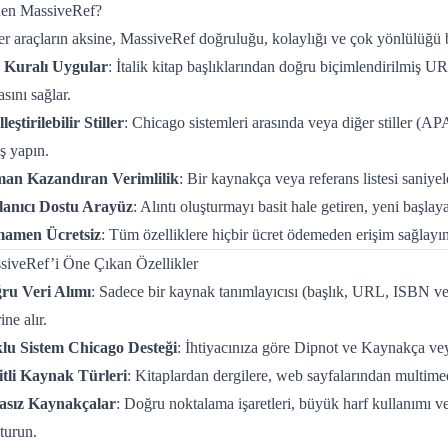
en MassiveRef?
r araçların aksine, MassiveRef doğruluğu, kolaylığı ve çok yönlülüğü b
 Kuralı Uygular
: İtalik kitap başlıklarından doğru biçimlendirilmiş 
sını sağlar.
leştirilebilir Stiller
: Chicago sistemleri arasında veya diğer stiller 
ş yapın.
an Kazandıran Verimlilik
: Bir kaynakça veya referans listesi saniye
lanıcı Dostu Arayüz
: Alıntı oluşturmayı basit hale getiren, yeni başlaya
amen Ücretsiz
: Tüm özelliklere hiçbir ücret ödemeden erişim sağlayın
siveRef’i Öne Çıkan Özellikler
ru Veri Alımı
: Sadece bir kaynak tanımlayıcısı (başlık, URL, ISBN v
ine alır.
lu Sistem Chicago Desteği
: İhtiyacınıza göre Dipnot ve Kaynakça veya
itli Kaynak Türleri
: Kitaplardan dergilere, web sayfalarından multimed
asız Kaynakçalar
: Doğru noktalama işaretleri, büyük harf kullanımı 
turun.