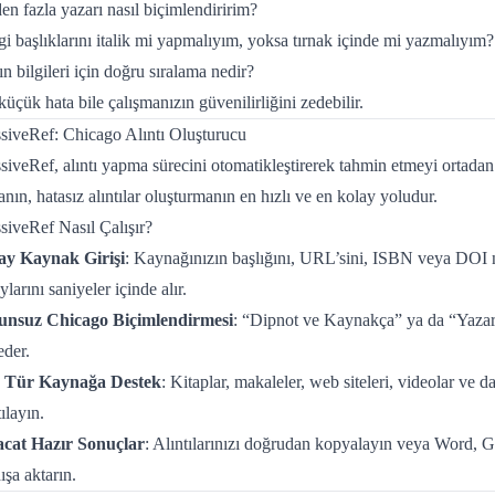
en fazla yazarı nasıl biçimlendiririm?
i başlıklarını italik mi yapmalıyım, yoksa tırnak içinde mi yazmalıyım?
n bilgileri için doğru sıralama nedir?
küçük hata bile çalışmanızın güvenilirliğini zedebilir.
siveRef: Chicago Alıntı Oluşturucu
iveRef, alıntı yapma sürecini otomatikleştirerek tahmin etmeyi ortadan k
anın, hatasız alıntılar oluşturmanın en hızlı ve en kolay yoludur.
siveRef Nasıl Çalışır?
ay Kaynak Girişi
: Kaynağınızın başlığını, URL’sini, ISBN veya DOI n
ylarını saniyeler içinde alır.
unsuz Chicago Biçimlendirmesi
: “Dipnot ve Kaynakça” ya da “Yazar-T
eder.
 Tür Kaynağa Destek
: Kitaplar, makaleler, web siteleri, videolar ve
tılayın.
acat Hazır Sonuçlar
: Alıntılarınızı doğrudan kopyalayın veya Word, 
dışa aktarın.