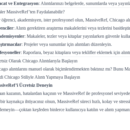
acat ve Entegrasyon
: Alıntılarınızı belgelerde, sunumlarda veya yayınl
ler MassiveRef’ten Faydalanabilir?
r öğrenci, akademisyen, ister profesyonel olun, MassiveRef, Chicago alınt
enciler
: Alıntı gerektiren araştırma makalelerini veya tezlerini basitleştir
demisyenler
: Makaleler, tezler veya kitaplar yayınlarken güvenle kulla
ştırmacılar
: Projeler veya sunumlar için alıntıları düzenleyin.
fesyoneller
: Raporlara, beyaz kitaplara veya teklifler eklemek için alınt
tsiz Olarak Chicago Alıntılarıyla Başlayın
ago alıntılarını manuel olarak biçimlendirmekten bıktınız mı? Bunu Ma
di Chicago Stiliyle Alıntı Yapmaya Başlayın
siveRef’i Ücretsiz Deneyin
n kazanın, hatalardan kaçının ve MassiveRef ile profesyonel seviyede alı
bir kaynakça ihtiyacınız olsun, MassiveRef süreci hızlı, kolay ve stressiz
emeyin—çoktan keşfeden binlerce kullanıcıya katılın ve alıntı yapmanı