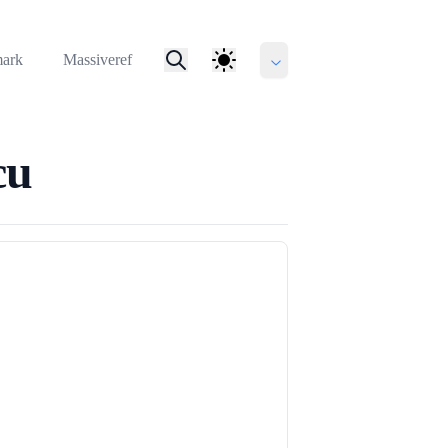
mark
Massiveref
cu