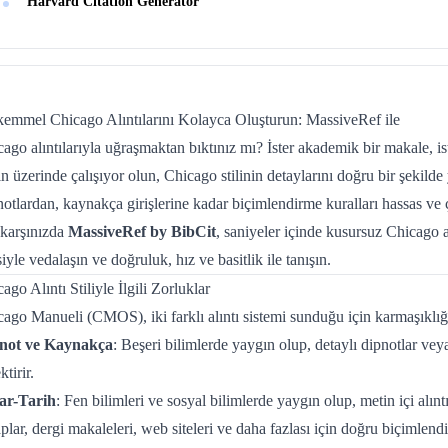
Harvard Citation Generator
emmel Chicago Alıntılarını Kolayca Oluşturun: MassiveRef ile
ago alıntılarıyla uğraşmaktan bıktınız mı? İster akademik bir makale, is
n üzerinde çalışıyor olun, Chicago stilinin detaylarını doğru bir şekilde
otlardan, kaynakça girişlerine kadar biçimlendirme kuralları hassas ve ç
 karşınızda
MassiveRef by BibCit
, saniyeler içinde kusursuz Chicago a
siyle vedalaşın ve doğruluk, hız ve basitlik ile tanışın.
ago Alıntı Stiliyle İlgili Zorluklar
ago Manueli (CMOS), iki farklı alıntı sistemi sunduğu için karmaşıklığı 
not ve Kaynakça
: Beşeri bilimlerde yaygın olup, detaylı dipnotlar vey
ktirir.
ar-Tarih
: Fen bilimleri ve sosyal bilimlerde yaygın olup, metin içi alıntıla
plar, dergi makaleleri, web siteleri ve daha fazlası için doğru biçimlendir