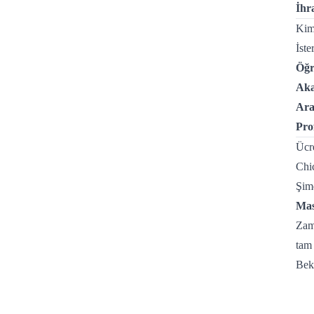
İhr
Kim
İste
Öğr
Aka
Ara
Pro
Ücre
Chic
Şim
Mas
Zama
tam 
Bekl