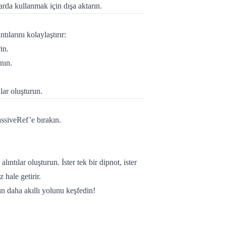
arda kullanmak için dışa aktarın.
ılarını kolaylaştırır:
in.
nın.
ılar oluşturun.
ssiveRef’e bırakın.
ntılar oluşturun. İster tek bir dipnot, ister
 hale getirir.
n daha akıllı yolunu keşfedin!