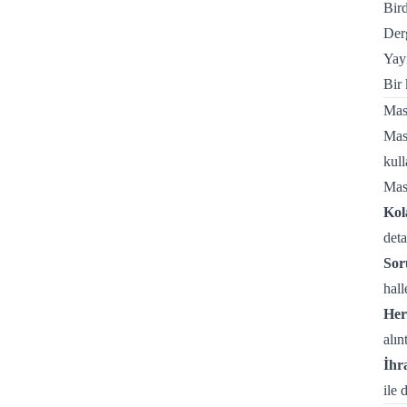
Bird
Derg
Yayı
Bir 
Mas
Mass
kull
Mas
Kol
deta
Sor
hall
Her
alın
İhr
ile 