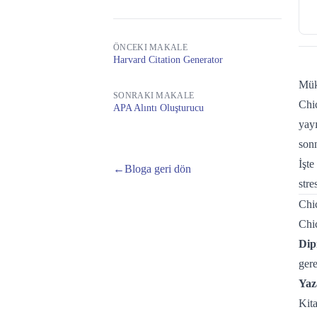
ÖNCEKI MAKALE
Harvard Citation Generator
Mük
SONRAKI MAKALE
Chic
APA Alıntı Oluşturucu
yayı
sonn
İşte
←
Bloga geri dön
stre
Chic
Chic
Dip
gere
Yaz
Kita