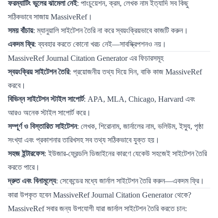
ফরম্যাটিং ভুলের ঝামেলা নেই
: পাংচুয়েশন, ক্রম, লেখক নাম ইত্যাদি সব কিছু
সঠিকভাবে সাজায় MassiveRef।
সময় বাঁচায়
: ম্যানুয়ালি সাইটেশন তৈরি না করে স্বয়ংক্রিয়ভাবে কাজটি করুন।
একদম ফ্রি
: ব্যবহার করতে কোনো খরচ নেই—সাবস্ক্রিপশনও নয়।
MassiveRef Journal Citation Generator এর ফিচারসমূহ
স্বয়ংক্রিয় সাইটেশন তৈরি
: প্রয়োজনীয় তথ্য দিয়ে দিন, বাকি কাজ MassiveRef
করবে।
বিভিন্ন সাইটেশন স্টাইল সাপোর্ট
: APA, MLA, Chicago, Harvard এবং
আরও অনেক স্টাইল সাপোর্ট করে।
সম্পূর্ণ ও বিস্তারিত সাইটেশন
: লেখক, শিরোনাম, জার্নালের নাম, ভলিউম, ইস্যু, পৃষ্ঠা
সংখ্যা এবং প্রকাশনার তারিখসহ সব তথ্য সঠিকভাবে যুক্ত হয়।
সহজ ইন্টারফেস
: ইউজার-ফ্রেন্ডলি ডিজাইনের কারণে যেকেউ সহজেই সাইটেশন তৈরি
করতে পারে।
দ্রুত এবং বিনামূল্যে
: সেকেন্ডের মধ্যে জার্নাল সাইটেশন তৈরি করুন—একদম ফ্রি।
কারা উপকৃত হবেন MassiveRef Journal Citation Generator থেকে?
MassiveRef সবার জন্য উপযোগী যারা জার্নাল সাইটেশন তৈরি করতে চান: